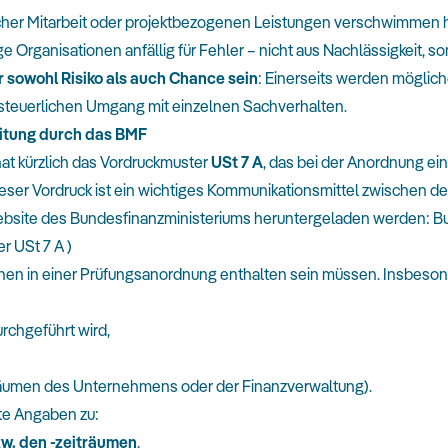
cher Mitarbeit oder projektbezogenen Leistungen verschwimmen h
rganisationen anfällig für Fehler – nicht aus Nachlässigkeit, so
sowohl Risiko als auch Chance sein
: Einerseits werden möglic
tzsteuerlichen Umgang mit einzelnen Sachverhalten.
itung durch das BMF
at kürzlich das Vordruckmuster
USt 7 A
, das bei der Anordnung e
eser Vordruck ist ein wichtiges Kommunikationsmittel zwischen d
ebsite des Bundesfinanzministeriums heruntergeladen werden:
Bu
r USt 7 A
)
onen in einer Prüfungsanordnung enthalten sein müssen. Insbeson
rchgeführt wird,
en Räumen des Unternehmens oder der Finanzverwaltung).
rte Angaben zu:
w. den -zeiträumen
,