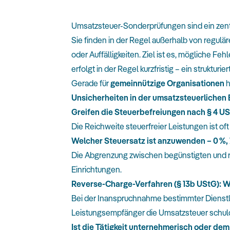
Umsatzsteuer-Sonderprüfungen sind ein zent
Sie finden in der Regel außerhalb von regulä
oder Auffälligkeiten. Ziel ist es, mögliche F
erfolgt in der Regel kurzfristig – ein struktu
Gerade für
gemeinnützige Organisationen
h
Unsicherheiten in der umsatzsteuerlichen
Greifen die Steuerbefreiungen nach § 4 US
Die Reichweite steuerfreier Leistungen ist of
Welcher Steuersatz ist anzuwenden – 0 %, 
Die Abgrenzung zwischen begünstigten und reg
Einrichtungen.
Reverse-Charge-Verfahren (§ 13b UStG): W
Bei der Inanspruchnahme bestimmter Dienstle
Leistungsempfänger die Umsatzsteuer schul
Ist die Tätigkeit unternehmerisch oder de