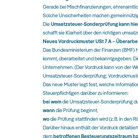
Gerade bei Mischfinanzierungen, ehrenamtli
Solche Unsicherheiten machen gemeinnützige O
Die
Umsatzsteuer-Sonderprüfung kann hier 
schafft sie Klarheit über den richtigen umsa
Neues Vordruckmuster USt 7 A – Überarbe
Das Bundesministerium der Finanzen (BMF) h
kommt, überarbeitet und bekanntgegeben. Di
Unternehmen. (Der Vordruck kann von der W
Umsatzsteuer-Sonderprüfung; Vordruckmuste
Das neue Muster legt fest, welche Informati
Steuerpflichtigen darüber zu informieren:
bei wem
die Umsatzsteuer-Sonderprüfung du
wann
die Prüfung beginnt,
wo
die Prüfung stattfinden wird (z. B. in d
Darüber hinaus enthält der Vordruck detaillie
dem
betroffenen Besteuerungszeitraum bz