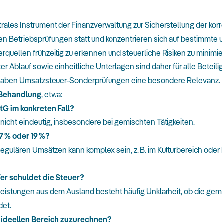
rales Instrument der Finanzverwaltung zur Sicherstellung der k
ren Betriebsprüfungen statt und konzentrieren sich auf bestimmte
ehlerquellen frühzeitig zu erkennen und steuerliche Risiken zu mini
rierter Ablauf sowie einheitliche Unterlagen sind daher für alle Bete
aben Umsatzsteuer-Sonderprüfungen eine besondere Relevanz. In
 Behandlung
, etwa:
tG im konkreten Fall?
t nicht eindeutig, insbesondere bei gemischten Tätigkeiten.
7 % oder 19 %?
ulären Umsätzen kann komplex sein, z. B. im Kulturbereich oder b
er schuldet die Steuer?
istungen aus dem Ausland besteht häufig Unklarheit, ob die geme
det.
m ideellen Bereich zuzurechnen?