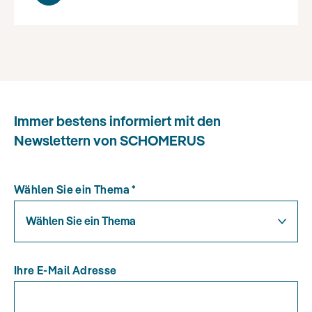
den berufsständischen Regelungen überprüft.
Durch unsere erfolgreiche Teilnahme an der
externen Qualitätskontrolle nach § 57 ff WPO
(Peer Review) erfüllen wir die Voraussetzungen
auch zur Durchführung von gesetzlich
vorgeschriebenen Abschlussprüfungen.
Immer bestens informiert mit den
Newslettern von SCHOMERUS
Wählen Sie ein Thema
*
Wählen Sie ein Thema
Ihre E-Mail Adresse