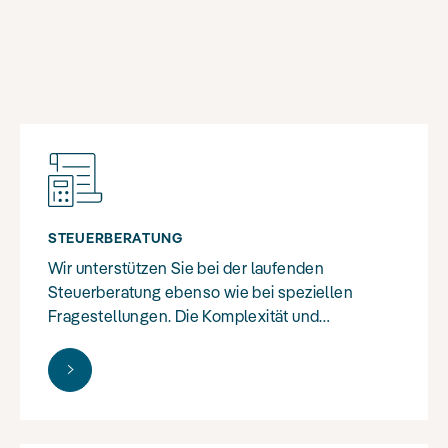
STEUERBERATUNG
Wir unterstützen Sie bei der laufenden
Steuerberatung ebenso wie bei speziellen
Fragestellungen. Die Komplexität und
Regelungstiefe des Steuerrechts sind in
Deutschland enorm. Durch ständige
Änderungen werden sie zusätzlich erhöht.
Täglich stehen in sozialwirtschaftlichen
Unternehmen Entscheidungen an, die